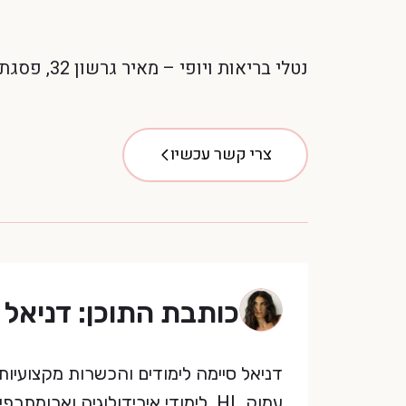
נטלי בריאות ויופי – מאיר גרשון 32, פסגת זאב, ירושלים
צרי קשר עכשיו
כותבת התוכן: דניאל ר
דניאל סיימה לימודים והכשרות מקצועיות 
עמוק HL, לימודי אירידולוגיה ואר