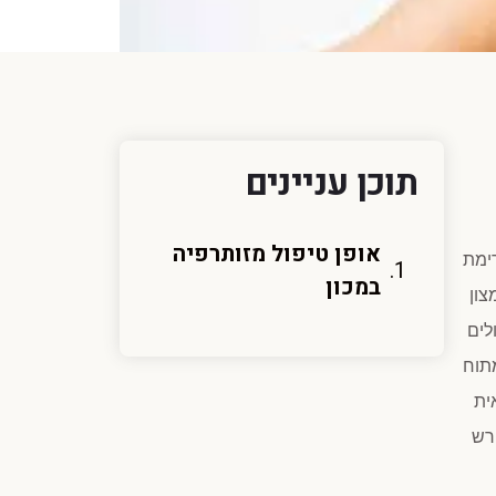
תוכן עניינים
אופן טיפול מזותרפיה
ימת
במכון
צון
עיר. משך הטיפול נע בין 15-40 דקות ולאחר 6-7 טיפולים
תוח
ית
ורש