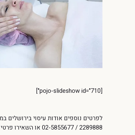
[pojo-slideshow id="710"]
2289888 / 02-5855677 או השאירו פרטיכם בטופס יצירת הקשר ונחזור אליכן עם מענה בהקדם.