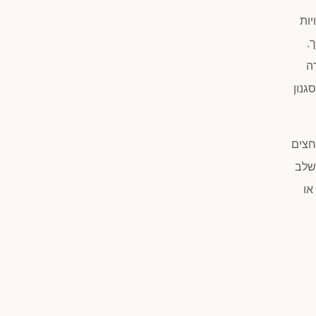
יות
.
ה
גנון
חצים
משלב
או