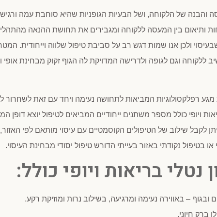
ה והבנה של הלקוחה, ושל הבעיות הגופניות שהיא סוחבת עמה ורגישו
חות ותיאום בין המעסה ללקוחה ומגבירים את תחושת ההנאה מהתהליך
עיסוי ולכן אנו שמות דגש רב על סביבת טיפול שלווה וייחודית. המטר
יב ללקוחה וגם לגופה ולדרישה המדויקת לה הגוף זקוק מבחינת אופי וס
 מגע רפלקסולוגיות המביאות לתחושה נעימה ויחד עם זאת לשחרור ל
יאות ויופי כולל מספר משתנים ייחודיים המביאים לטיפול יוצא דופן ה
ן לקבל שילוב של הטיפולים הקוסמטיים עם עיסוי מותאם לפי האזור, 
 או בטיפול נקודתי באזור בעייתי הדורש טיפול יסודי מבחינת העיסוי.
 נטלי בריאות ויופי כולל:
בגוף – באווירה נעימה ומרגיעה, בשילוב נרות ומוזיקת רקע.
 ברק חיוני.